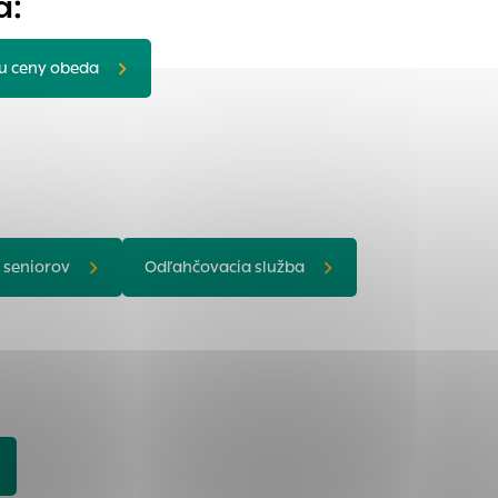
a:
u ceny obeda
tránky uplatniteľnými
zpečeným oblastiam
stránok stránku
 dáta sa zbierajú
 seniorov
Odľahčovacia služba