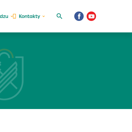
idzu
Kontakty
 aktivite a
al Vaše prihlásenie