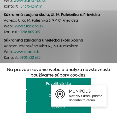
Web:
www.piaristi-pd.sk
prístup k zabezpečeným oblastiam webovej stránky. Bez
Kontakt :
046/5424949
týchto súborov cookie nemôže web správne fungovať.
Súkromná spojená škola, Ul. M. Falešníka 6, Prievidza
Analytické cookies
Adresa: Ulica M. Falešníka 6, 971 01 Prievidza
Web:
www.eskolapd.sk
Analytické cookies pomáhajú prevádzkovateľovi stránok
Kontakt:
0918 805 015
pochopiť, ako návštevníci stránok stránku používajú, aby
mohol stránky optimalizovať a ponúknuť im lepšiu
Súkromná základná umelecká škola Xoana
skúsenosť. Všetky dáta sa zbierajú anonymne a nie je
Adresa: Jesenského ulica 16, 971 01 Prievidza
možné ich spojiť s konkrétnou osobou.
Web:
www.xoana.sk
Kontakt:
0905 522 632
Povoliť všetko
Spojená škola internátna
Na prevádzkovanie webu a analýzu návštevnosti
Uložiť nastavenia
Adresa: Úzka ulica č. 2, 971 01 Prievidza
používame súbory cookies.
Web:
www.skolaspecialpd.edupage.org
Povoliť všetko
Viac informácií
Kontakt:
046/543 14 96
MUNIPOLIS
Funny Kids Academy – Slovensko-anglické montessori jasle
Odmietnuť
Novinky z úradu priamo
a škôlka – Detská jazyková škola
do vášho telefónu
Adresa: Hrabová ulica 15, 971 01 Prievidza
Upraviť
Web:
www.funnyacademy.sk