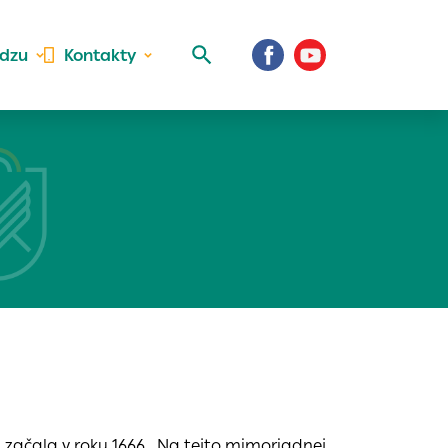
idzu
Kontakty
 aktivite a
al Vaše prihlásenie
 začala v roku 1666. Na tejto mimoriadnej