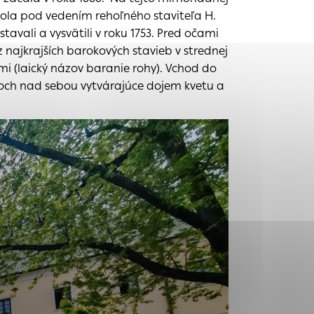
 bola pod vedením rehoľného staviteľa H.
tavali a vysvätili v roku 1753. Pred očami
najkrajších barokových stavieb v strednej
tránky uplatniteľnými
mi (laický názov baranie rohy). Vchod do
zpečeným oblastiam
adoch nad sebou vytvárajúce dojem kvetu a
stránok stránku
 dáta sa zbierajú