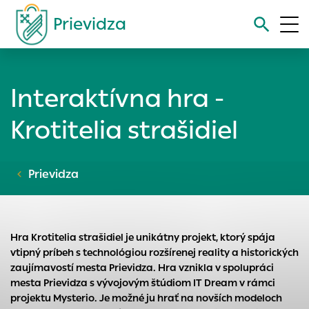
Prievidza
Vyhľadávanie
Interaktívna hra -
Nastavenie cookies
Krotitelia strašidiel
Cookies sú malé súbory, do ktorých webové stránky môžu
ukladať informácie o vašej aktivite a preferenciách.
Prievidza
Používajú sa napríklad k tomu, aby si webový prehliadač
zapamätoval Vaše prihlásenie alebo aby sa uložila Vaša
voľba v tomto okne.
Vyberte úroveň cookies, ktorú chcete povoliť
Hra Krotitelia strašidiel je unikátny projekt, ktorý spája
Technické cookies
vtipný príbeh s technológiou rozšírenej reality a historických
zaujímavostí mesta Prievidza. Hra vznikla v spolupráci
Technické súbory cookie sú pre prevádzku nevyhnutné a
mesta Prievidza s vývojovým štúdiom IT Dream v rámci
pomáhajú urobiť webové stránky uplatniteľnými tým, že
projektu Mysterio. Je možné ju hrať na novších modeloch
umožňujú základné funkcie, ako je navigácia na stránke a