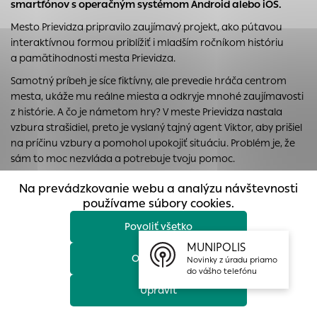
smartfónov s operačným systémom Android alebo iOS.
prístup k zabezpečeným oblastiam webovej stránky. Bez
týchto súborov cookie nemôže web správne fungovať.
Mesto Prievidza pripravilo zaujímavý projekt, ako pútavou
interaktívnou formou priblížiť i mladším ročníkom históriu
Analytické cookies
a pamätihodnosti mesta Prievidza.
Analytické cookies pomáhajú prevádzkovateľovi stránok
Samotný príbeh je síce fiktívny, ale prevedie hráča centrom
pochopiť, ako návštevníci stránok stránku používajú, aby
mesta, ukáže mu reálne miesta a odkryje mnohé zaujímavosti
mohol stránky optimalizovať a ponúknuť im lepšiu
z histórie. A čo je námetom hry? V meste Prievidza nastala
skúsenosť. Všetky dáta sa zbierajú anonymne a nie je
vzbura strašidiel, preto je vyslaný tajný agent Viktor, aby prišiel
možné ich spojiť s konkrétnou osobou.
na príčinu vzbury a pomohol upokojiť situáciu. Problém je, že
sám to moc nezvláda a potrebuje tvoju pomoc.
Povoliť všetko
Všetko sa začína pri Piaristickom Kostol Najsvätejšej Trojice,
Na prevádzkovanie webu a analýzu návštevnosti
Uložiť nastavenia
pokračuje sa ku kostolu sv. Bartolomeja a slnečným
používame súbory cookies.
hodinám a v ústrety ďalším úlohám až po vyhliadku na
Povoliť všetko
mariánskom vŕšku.
Hráč musí na každom mieste pozorne
Viac informácií
počúvať a pomôcť Viktorovi vyriešiť hádanky. Iba tak je možné
MUNIPOLIS
Odmietnuť
odhaliť skutočnú príčinu vzbury a nastoliť opäť poriadok.
Novinky z úradu priamo
do vášho telefónu
Hru je možné hrať na novších modeloch smartfónov, stačí si
Upraviť
stiahnuť aplikáciu
Mysterio
, vybrať projekt v najbližšom okolí
a pustiť sa do hry. Veríme, že bude pre hráčov nielen poučná