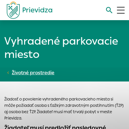
Prievidza
Vyhľadávanie
Vyhradené parkovacie
Nastavenie cookies
miesto
Cookies sú malé súbory, do ktorých webové stránky môžu
ukladať informácie o vašej aktivite a preferenciách.
Životné prostredie
Používajú sa napríklad k tomu, aby si webový prehliadač
zapamätoval Vaše prihlásenie alebo aby sa uložila Vaša
voľba v tomto okne.
Vyberte úroveň cookies, ktorú chcete povoliť
Žiadosť o povolenie vyhradeného parkovacieho miesta si
Technické cookies
môže požiadať osoba s ťažkým zdravotným postihnutím (ŤZP)
aj osoba bez ŤZP. Žiadateľ musí mať trvalý pobyt v meste
Technické súbory cookie sú pre prevádzku nevyhnutné a
Prievidza.
pomáhajú urobiť webové stránky uplatniteľnými tým, že
Žiadateľ musí predložiť nasledovné
umožňujú základné funkcie, ako je navigácia na stránke a