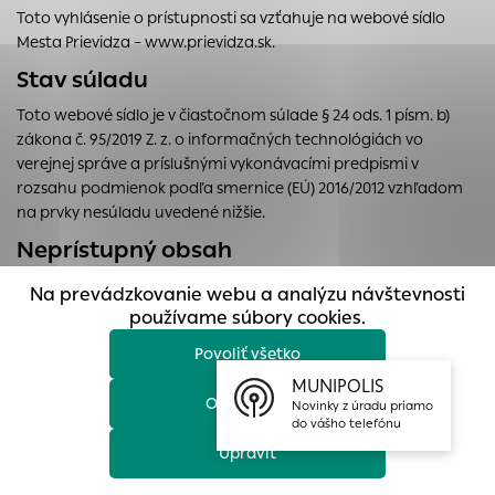
prístup k zabezpečeným oblastiam webovej stránky. Bez
Toto vyhlásenie o prístupnosti sa vzťahuje na webové sídlo
týchto súborov cookie nemôže web správne fungovať.
Mesta Prievidza – www.prievidza.sk.
Stav súladu
Analytické cookies
Analytické cookies pomáhajú prevádzkovateľovi stránok
Toto webové sídlo je v čiastočnom súlade § 24 ods. 1 písm. b)
pochopiť, ako návštevníci stránok stránku používajú, aby
zákona č. 95/2019 Z. z. o informačných technológiách vo
mohol stránky optimalizovať a ponúknuť im lepšiu
verejnej správe a príslušnými vykonávacími predpismi v
skúsenosť. Všetky dáta sa zbierajú anonymne a nie je
rozsahu podmienok podľa smernice (EÚ) 2016/2012 vzhľadom
možné ich spojiť s konkrétnou osobou.
na prvky nesúladu uvedené nižšie.
Neprístupný obsah
Povoliť všetko
Obsah uvedený nižšie nespĺňa podmienky prístupnosti z týchto
Na prevádzkovanie webu a analýzu návštevnosti
Uložiť nastavenia
dôvodov:
používame súbory cookies.
Nesúlad so smernicou (EÚ) 2016/2012 o prístupnosti webových
Povoliť všetko
Viac informácií
sídel a mobilných aplikácií subjektov verejného sektora:
MUNIPOLIS
obrázky v PDF dokumentoch, logá, bannery, neobsahujú
Odmietnuť
Novinky z úradu priamo
do vášho telefónu
alternatívny text [Kritérium úspešnosti 1.1.1 Netextový obsah]
Upraviť
pre videozáznam neexistuje alternatívna informácia alebo
zvuková stopa, ktorá obsahuje ekvivalentné informácie