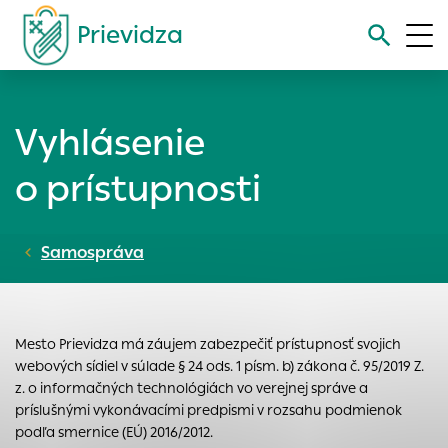
Prievidza
Vyhľadávanie
Vyhlásenie
Nastavenie cookies
o prístupnosti
Cookies sú malé súbory, do ktorých webové stránky môžu
ukladať informácie o vašej aktivite a preferenciách.
Samospráva
Používajú sa napríklad k tomu, aby si webový prehliadač
zapamätoval Vaše prihlásenie alebo aby sa uložila Vaša
voľba v tomto okne.
Vyberte úroveň cookies, ktorú chcete povoliť
Mesto Prievidza má záujem zabezpečiť prístupnosť svojich
Technické cookies
webových sídiel v súlade § 24 ods. 1 písm. b) zákona č. 95/2019 Z.
z. o informačných technológiách vo verejnej správe a
Technické súbory cookie sú pre prevádzku nevyhnutné a
príslušnými vykonávacími predpismi v rozsahu podmienok
pomáhajú urobiť webové stránky uplatniteľnými tým, že
podľa smernice (EÚ) 2016/2012.
umožňujú základné funkcie, ako je navigácia na stránke a