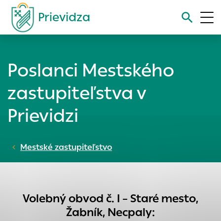
Prievidza
Vyhľadávanie
Poslanci Mestského
Nastavenie cookies
zastupiteľstva v
Cookies sú malé súbory, do ktorých webové stránky môžu
Prievidzi
ukladať informácie o vašej aktivite a preferenciách.
Používajú sa napríklad k tomu, aby si webový prehliadač
zapamätoval Vaše prihlásenie alebo aby sa uložila Vaša
Mestské zastupiteľstvo
voľba v tomto okne.
Vyberte úroveň cookies, ktorú chcete povoliť
Technické cookies
Technické súbory cookie sú pre prevádzku nevyhnutné a
Volebný obvod č. I – Staré mesto,
pomáhajú urobiť webové stránky uplatniteľnými tým, že
Žabník, Necpaly
:
umožňujú základné funkcie, ako je navigácia na stránke a