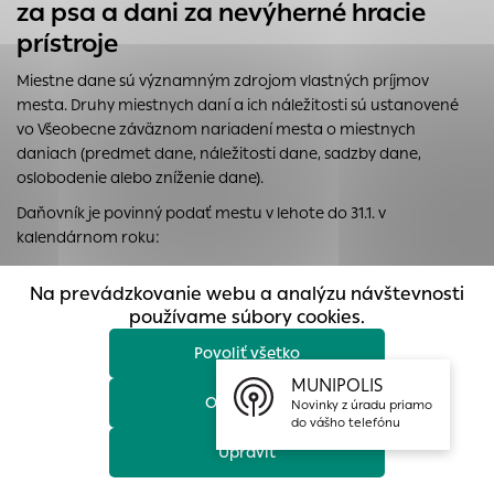
za psa a dani za nevýherné hracie
prístup k zabezpečeným oblastiam webovej stránky. Bez
prístroje
týchto súborov cookie nemôže web správne fungovať.
Analytické cookies
Miestne dane sú významným zdrojom vlastných príjmov
mesta. Druhy miestnych daní a ich náležitosti sú ustanovené
Analytické cookies pomáhajú prevádzkovateľovi stránok
vo Všeobecne záväznom nariadení mesta o miestnych
pochopiť, ako návštevníci stránok stránku používajú, aby
daniach (predmet dane, náležitosti dane, sadzby dane,
mohol stránky optimalizovať a ponúknuť im lepšiu
oslobodenie alebo zníženie dane).
skúsenosť. Všetky dáta sa zbierajú anonymne a nie je
možné ich spojiť s konkrétnou osobou.
Daňovník je povinný podať mestu v lehote do 31.1. v
kalendárnom roku:
Povoliť všetko
priznanie k dani z nehnuteľnosti pri prvom vzniku daňovej
Na prevádzkovanie webu a analýzu návštevnosti
povinnosti podľa stavu k 1.1. kalendárneho roka
Uložiť nastavenia
používame súbory cookies.
(nadobudnutie vlastníctva nehnuteľného majetku, u
pozemkov aj dlhodobý prenájom 5 a viac rokov, pokiaľ je
Povoliť všetko
Viac informácií
nájomca zapísaný v katastri nehnuteľnosti),
MUNIPOLIS
čiastkové priznanie k dani z nehnuteľnosti podľa stavu k 1.1.
Odmietnuť
Novinky z úradu priamo
kalendárneho roka, v ktorom sa uvedú len zmeny oproti
do vášho telefónu
dovtedy podanému priznaniu (zmena na nehnuteľnom
Upraviť
majetku rozhodujúca pre vyrubenie dane, zánik vlastníctva,