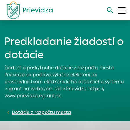
Prievidza
Vyhľadávanie
Predkladanie žiadostí o
Nastavenie cookies
dotácie
Cookies sú malé súbory, do ktorých webové stránky môžu
Žiadosť o poskytnutie dotácie z rozpočtu mesta
ukladať informácie o vašej aktivite a preferenciách.
Prievidza sa podáva výlučne elektronicky
Používajú sa napríklad k tomu, aby si webový prehliadač
prostredníctvom elektronického dotačného systému
zapamätoval Vaše prihlásenie alebo aby sa uložila Vaša
voľba v tomto okne.
e-grant na webovom sídle Prievidza https://
www.prievidza.egrant.sk
Vyberte úroveň cookies, ktorú chcete povoliť
Technické cookies
Dotácie z rozpočtu mesta
Technické súbory cookie sú pre prevádzku nevyhnutné a
pomáhajú urobiť webové stránky uplatniteľnými tým, že
umožňujú základné funkcie, ako je navigácia na stránke a