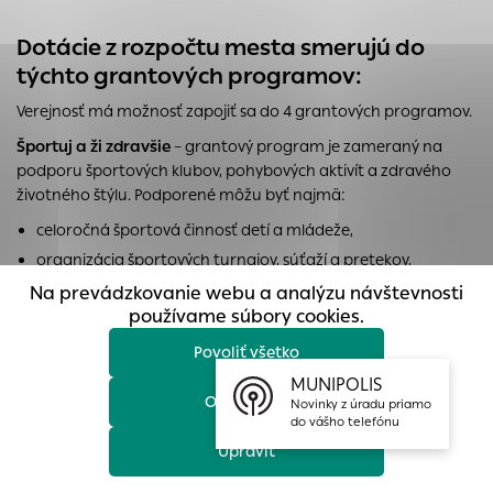
prístup k zabezpečeným oblastiam webovej stránky. Bez
týchto súborov cookie nemôže web správne fungovať.
Dotácie z rozpočtu mesta smerujú do
týchto grantových programov:
Analytické cookies
Verejnosť má možnosť zapojiť sa do 4 grantových programov.
Analytické cookies pomáhajú prevádzkovateľovi stránok
pochopiť, ako návštevníci stránok stránku používajú, aby
Športuj a ži zdravšie
– grantový program je zameraný na
mohol stránky optimalizovať a ponúknuť im lepšiu
podporu športových klubov, pohybových aktivít a zdravého
skúsenosť. Všetky dáta sa zbierajú anonymne a nie je
životného štýlu. Podporené môžu byť najmä:
možné ich spojiť s konkrétnou osobou.
celoročná športová činnosť detí a mládeže,
Povoliť všetko
organizácia športových turnajov, súťaží a pretekov,
projekty zamerané na zdravý životný štýl, prevenciu a
Na prevádzkovanie webu a analýzu návštevnosti
Uložiť nastavenia
pravidelný pohyb.
používame súbory cookies.
Kultúrny život v Prievidzi
– program podporuje kultúrne
Povoliť všetko
Viac informácií
podujatia a aktivity, ktoré obohacujú spoločenský a kultúrny
MUNIPOLIS
život v meste. Grant je určený najmä na podporu:
Odmietnuť
Novinky z úradu priamo
do vášho telefónu
organizácie kultúrnych podujatí pre verejnosť,
Upraviť
realizácie tvorivých dielní, workshopov a prednášok,
tvorby miestnych umelcov, folklóru a zachovania kultúrnych