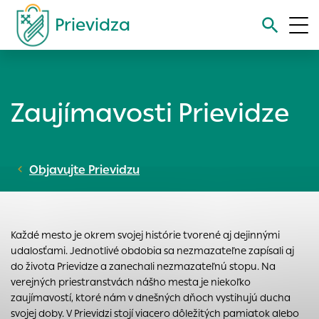
Prievidza
Vyhľadávanie
Zaujímavosti Prievidze
Nastavenie cookies
Cookies sú malé súbory, do ktorých webové stránky môžu
Objavujte Prievidzu
ukladať informácie o vašej aktivite a preferenciách.
Používajú sa napríklad k tomu, aby si webový prehliadač
zapamätoval Vaše prihlásenie alebo aby sa uložila Vaša
voľba v tomto okne.
Každé mesto je okrem svojej histórie tvorené aj dejinnými
Vyberte úroveň cookies, ktorú chcete povoliť
udalosťami. Jednotlivé obdobia sa nezmazateľne zapísali aj
Technické cookies
do života Prievidze a zanechali nezmazateľnú stopu. Na
verejných priestranstvách nášho mesta je niekoľko
Technické súbory cookie sú pre prevádzku nevyhnutné a
zaujímavostí, ktoré nám v dnešných dňoch vystihujú ducha
pomáhajú urobiť webové stránky uplatniteľnými tým, že
svojej doby. V Prievidzi stojí viacero dôležitých pamiatok alebo
umožňujú základné funkcie, ako je navigácia na stránke a