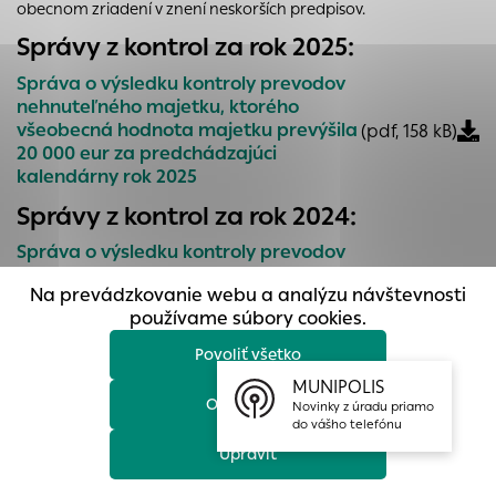
obecnom zriadení v znení neskorších predpisov.
prístup k zabezpečeným oblastiam webovej stránky. Bez
týchto súborov cookie nemôže web správne fungovať.
Správy z kontrol za rok 2025:
Analytické cookies
Správa o výsledku kontroly prevodov
nehnuteľného majetku, ktorého
Analytické cookies pomáhajú prevádzkovateľovi stránok
všeobecná hodnota majetku prevýšila
(pdf, 158 kB)
pochopiť, ako návštevníci stránok stránku používajú, aby
20 000 eur za predchádzajúci
mohol stránky optimalizovať a ponúknuť im lepšiu
kalendárny rok 2025
skúsenosť. Všetky dáta sa zbierajú anonymne a nie je
možné ich spojiť s konkrétnou osobou.
Správy z kontrol za rok 2024:
Správa o výsledku kontroly prevodov
Povoliť všetko
nehnuteľného majetku, ktorého
Na prevádzkovanie webu a analýzu návštevnosti
všeobecná hodnota majetku prevýšila
(pdf, 171 kB)
Uložiť nastavenia
používame súbory cookies.
20 000 Eur za predchádzajúci
kalendárny rok 2024
Povoliť všetko
Viac informácií
Správy z kontrol za rok 2023:
MUNIPOLIS
Odmietnuť
Novinky z úradu priamo
Správa o výsledku kontroly prevodov
do vášho telefónu
nehnuteľného majetku, ktorého
Upraviť
všeobecná hodnota majetku prevýšila
(pdf, 143 kB)
20 000 Eur za predchádzajúci