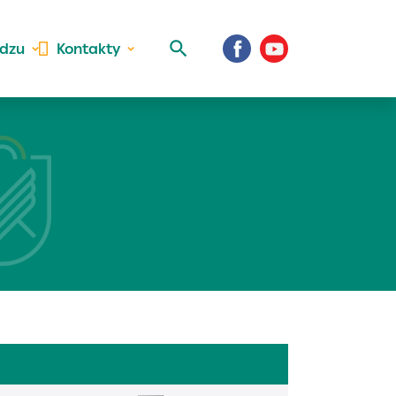
idzu
Kontakty
 aktivite a
al Vaše prihlásenie