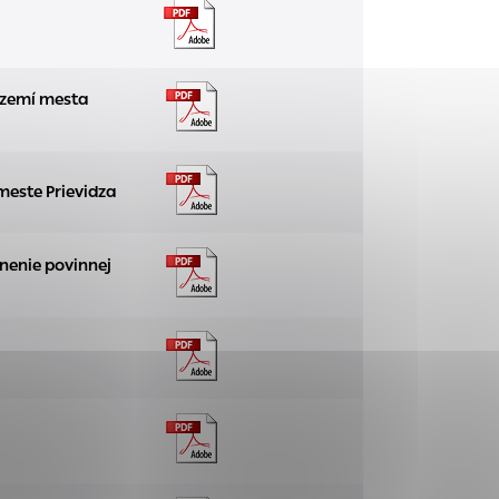
tránky uplatniteľnými
území mesta
zpečeným oblastiam
meste Prievidza
stránok stránku
 dáta sa zbierajú
lnenie povinnej