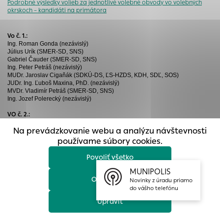
Podrobné výsledky volieb za jednotlivé volebné obvody vo volebných
prístup k zabezpečeným oblastiam webovej stránky. Bez
okrskoch – kandidáti na primátora
týchto súborov cookie nemôže web správne fungovať.
Analytické cookies
Vo č. 1.:
Ing. Roman Gonda (nezávislý)
Analytické cookies pomáhajú prevádzkovateľovi stránok
Július Urík (SMER-SD, SNS)
Gabriel Čauder (SMER-SD, SNS)
pochopiť, ako návštevníci stránok stránku používajú, aby
Ing. Peter Petráš (nezávislý)
mohol stránky optimalizovať a ponúknuť im lepšiu
MUDr. Jaroslav Cigaňák (SDKÚ-DS, ĽS-HZDS, KDH, SDĽ, SOS)
skúsenosť. Všetky dáta sa zbierajú anonymne a nie je
JUDr. Ing. Ľuboš Maxina, PhD. (nezávislý)
MVDr. Vladimír Petráš (SMER-SD, SNS)
možné ich spojiť s konkrétnou osobou.
Ing. Jozef Polerecký (nezávislý)
Povoliť všetko
VO č. 2.:
Helena Dadíková (nezávislá)
Na prevádzkovanie webu a analýzu návštevnosti
MUDr. Marián Jakubis (SMER-SDS, SNS)
Uložiť nastavenia
MUDr. Ján Šlapák (SMER-SD, SNS)
používame súbory cookies.
Bc. Roman Hlaváč (SMER-SD, SNS)
Mgr. Art. Anton Bakyta (nezávislý)
Povoliť všetko
Viac informácií
Ing. Petra Kobetičová (SMER-SD, SNS)
MUNIPOLIS
VO č. 3.:
Odmietnuť
Novinky z úradu priamo
Ing. Martin Bugár (nezávislý)
do vášho telefónu
Mgr. Ružena Dlábiková (SMER-SD, SNS)
Upraviť
MUDr. Gabriel Šimko, MPH (SDKÚ-DS, ĽS-HZDS, KDH, SDĽ, SOS)
Ing. Branislav Bucák (nezávislý)
Mgr. Ľubomír Vida (SDKÚ-DS, ĽS-HZDS, KDH, SDĽ, SOS)