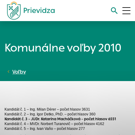
Prievidza
Vyhľadávanie
Komunálne voľby 2010
Nastavenie cookies
Cookies sú malé súbory, do ktorých webové stránky môžu
Voľby
ukladať informácie o vašej aktivite a preferenciách.
Používajú sa napríklad k tomu, aby si webový prehliadač
zapamätoval Vaše prihlásenie alebo aby sa uložila Vaša
voľba v tomto okne.
Vyberte úroveň cookies, ktorú chcete povoliť
Kandidát č. 1 – Ing. Milan Dérer – počet hlasov 3631
Technické cookies
Kandidát č. 2 – Ing. Igor Detko, PhD. – počet hlasov 360
Kandidát č. 3 – JUDr. Katarína Macháčková – počet hlasov 6551
Technické súbory cookie sú pre prevádzku nevyhnutné a
Kandidát č. 4 – MVDr. Norbert Turanovič – počet hlasov 4162
pomáhajú urobiť webové stránky uplatniteľnými tým, že
Kandidát č. 5 – Ing. Ivan Vaňo – počet hlasov 277
umožňujú základné funkcie, ako je navigácia na stránke a