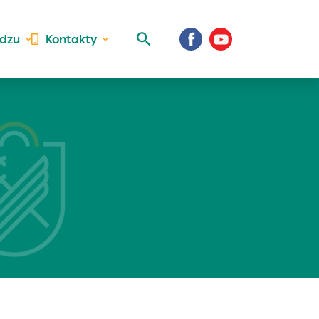
idzu
Kontakty
 aktivite a
al Vaše prihlásenie