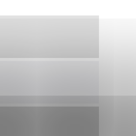
tránky uplatniteľnými
zpečeným oblastiam
stránok stránku
 dáta sa zbierajú