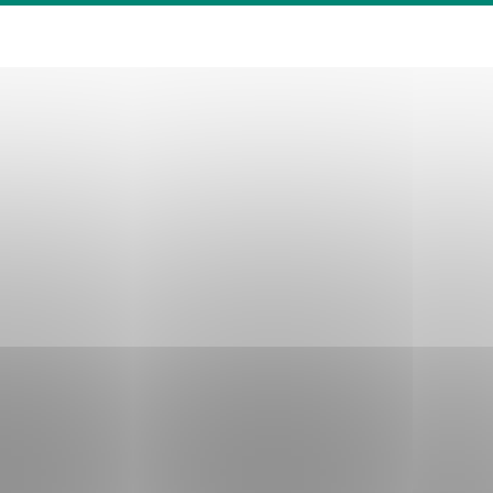
tránky uplatniteľnými
zpečeným oblastiam
stránok stránku
 dáta sa zbierajú