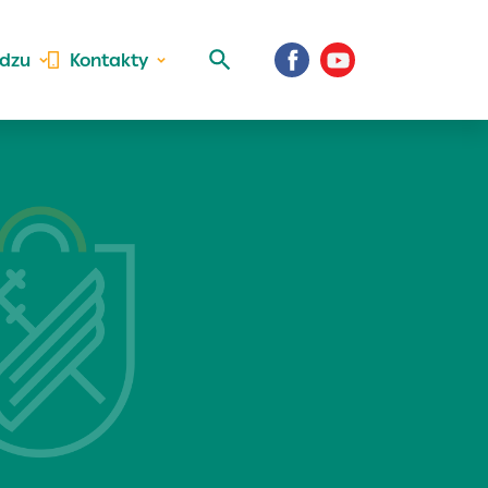
idzu
Kontakty
 aktivite a
al Vaše prihlásenie