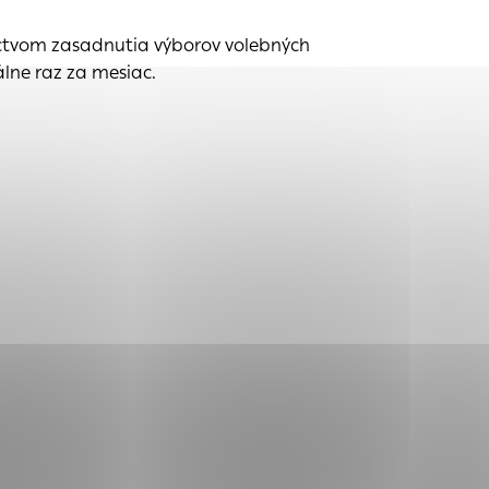
níctvom zasadnutia výborov volebných
lne raz za mesiac.
tránky uplatniteľnými
zpečeným oblastiam
stránok stránku
 dáta sa zbierajú