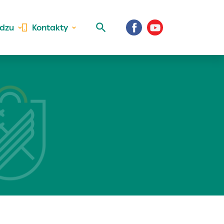
idzu
Kontakty
 aktivite a
al Vaše prihlásenie