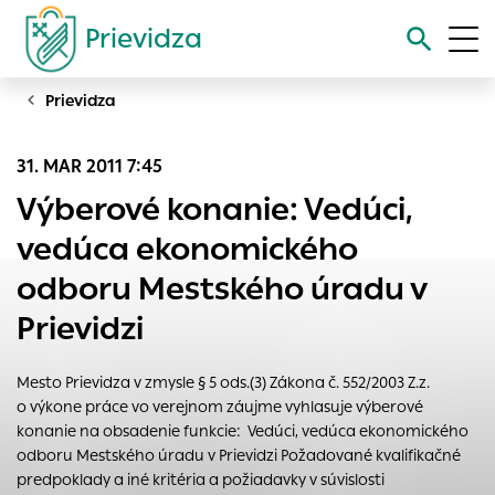
Prievidza
Prievidza
Vyhľadávanie
31. MAR 2011 7:45
Nastavenie cookies
Výberové konanie: Vedúci,
Cookies sú malé súbory, do ktorých webové stránky môžu
vedúca ekonomického
ukladať informácie o vašej aktivite a preferenciách.
odboru Mestského úradu v
Používajú sa napríklad k tomu, aby si webový prehliadač
zapamätoval Vaše prihlásenie alebo aby sa uložila Vaša
Prievidzi
voľba v tomto okne.
Vyberte úroveň cookies, ktorú chcete povoliť
Mesto Prievidza v zmysle § 5 ods.(3) Zákona č. 552/2003 Z.z.
Technické cookies
o výkone práce vo verejnom záujme vyhlasuje výberové
konanie na obsadenie funkcie: Vedúci, vedúca ekonomického
Technické súbory cookie sú pre prevádzku nevyhnutné a
odboru Mestského úradu v Prievidzi Požadované kvalifikačné
pomáhajú urobiť webové stránky uplatniteľnými tým, že
predpoklady a iné kritéria a požiadavky v súvislosti
umožňujú základné funkcie, ako je navigácia na stránke a