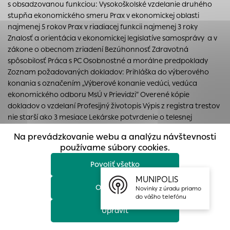
s obsadzovanou funkciou: Vysokoškolské vzdelanie druhého
prístup k zabezpečeným oblastiam webovej stránky. Bez
stupňa ekonomického smeru Prax v ekonomickej oblasti
týchto súborov cookie nemôže web správne fungovať.
najmenej 5 rokov Prax v riadiacej funkcii najmenej 3 roky
Analytické cookies
Znalosť a orientácia v ekonomickej legislatíve samosprávy a v
zákone o obecnom zriadení Bezúhonnosť Zdravotná
Analytické cookies pomáhajú prevádzkovateľovi stránok
spôsobilosť Práca s PC Osobnostné a morálne predpoklady
pochopiť, ako návštevníci stránok stránku používajú, aby
Zoznam požadovaných dokladov: Prihláška do výberového
mohol stránky optimalizovať a ponúknuť im lepšiu
konania s označením „Výberové konanie vedúci, vedúca
skúsenosť. Všetky dáta sa zbierajú anonymne a nie je
ekonomického odboru MsÚ v Prievidzi“ Overené kópie
možné ich spojiť s konkrétnou osobou.
dokladov o vzdelaní Profesijný životopis Výpis z registra trestov
nie starší ako 3 mesiace Lekárske potvrdenie o telesnej
Povoliť všetko
spôsobilosti a duševnej spôsobilosti Doklad o potvrdení dĺžky
Na prevádzkovanie webu a analýzu návštevnosti
odbornej praxe Písomný súhlas uchádzača na použitie
Uložiť nastavenia
používame súbory cookies.
osobných údajov podľa § 7 ods.1 a 2 zákona č.428/2002 Z.z.
Povoliť všetko
Viac informácií
MUNIPOLIS
Odmietnuť
Novinky z úradu priamo
do vášho telefónu
Upraviť