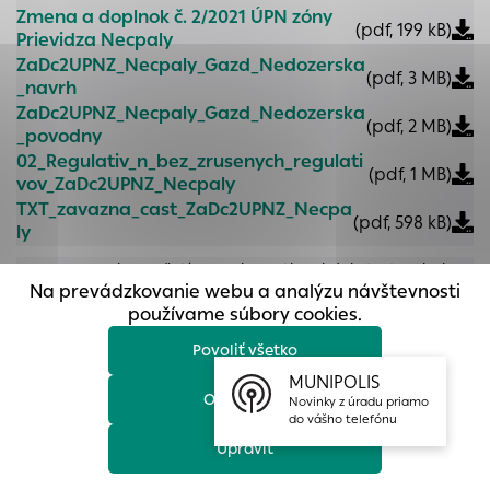
Zmena a doplnok č. 2/2021 ÚPN zóny
prístup k zabezpečeným oblastiam webovej stránky. Bez
(pdf, 199 kB)
Prievidza Necpaly
týchto súborov cookie nemôže web správne fungovať.
ZaDc2UPNZ_Necpaly_Gazd_Nedozerska
(pdf, 3 MB)
Analytické cookies
_navrh
Analytické cookies pomáhajú prevádzkovateľovi stránok
ZaDc2UPNZ_Necpaly_Gazd_Nedozerska
(pdf, 2 MB)
_povodny
pochopiť, ako návštevníci stránok stránku používajú, aby
mohol stránky optimalizovať a ponúknuť im lepšiu
02_Regulativ_n_bez_zrusenych_regulati
(pdf, 1 MB)
vov_ZaDc2UPNZ_Necpaly
skúsenosť. Všetky dáta sa zbierajú anonymne a nie je
možné ich spojiť s konkrétnou osobou.
TXT_zavazna_cast_ZaDc2UPNZ_Necpa
(pdf, 598 kB)
ly
Povoliť všetko
Upovedomenie o začatí konania: Optimalizácia trate Prievidza
Na prevádzkovanie webu a analýzu návštevnosti
– Jelšovce
Uložiť nastavenia
používame súbory cookies.
Dátum zverejnenia:
14.04.2023
Dokument na stiahnutie:
Povoliť všetko
Viac informácií
VV Optimalizácia trate Prievidza
MUNIPOLIS
(pdf, 190 kB)
Jelšovce
Odmietnuť
Novinky z úradu priamo
do vášho telefónu
Oznámenie o strategickom dokumente
„Zmeny a doplnky č.
Upraviť
16 Územného plánu mesta Prievidza“
Dátum zverejnenia:
02.08.2022