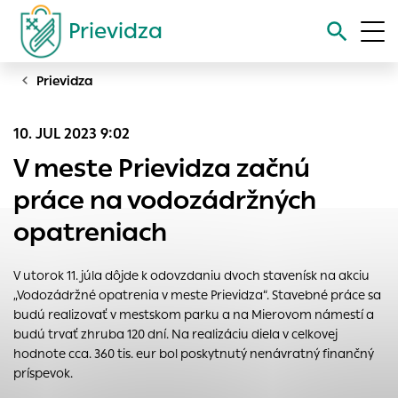
Prievidza
Prievidza
Vyhľadávanie
10. JUL 2023 9:02
Nastavenie cookies
V meste Prievidza začnú
Cookies sú malé súbory, do ktorých webové stránky môžu
práce na vodozádržných
ukladať informácie o vašej aktivite a preferenciách.
opatreniach
Používajú sa napríklad k tomu, aby si webový prehliadač
zapamätoval Vaše prihlásenie alebo aby sa uložila Vaša
voľba v tomto okne.
V utorok 11. júla dôjde k odovzdaniu dvoch stavenísk na akciu
„Vodozádržné opatrenia v meste Prievidza“. Stavebné práce sa
Vyberte úroveň cookies, ktorú chcete povoliť
budú realizovať v mestskom parku a na Mierovom námestí a
Technické cookies
budú trvať zhruba 120 dní. Na realizáciu diela v celkovej
Technické súbory cookie sú pre prevádzku nevyhnutné a
hodnote cca. 360 tis. eur bol poskytnutý nenávratný finančný
pomáhajú urobiť webové stránky uplatniteľnými tým, že
príspevok.
umožňujú základné funkcie, ako je navigácia na stránke a