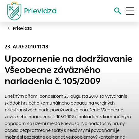
Prievidza
Prievidza
Vyhľadávanie
23. AUG 2010 11:18
Nastavenie cookies
Upozornenie na dodržiavanie
Cookies sú malé súbory, do ktorých webové stránky môžu
Všeobecne záväzného
ukladať informácie o vašej aktivite a preferenciách.
nariadenia č. 105/2009
Používajú sa napríklad k tomu, aby si webový prehliadač
zapamätoval Vaše prihlásenie alebo aby sa uložila Vaša
voľba v tomto okne.
Dnešným dňom, pondelkom 23. augusta 2010, sa vytváranie
skládok hrubého komunálneho odpadu na verejných
Vyberte úroveň cookies, ktorú chcete povoliť
priestranstvách bude považovať za porušenie Všeobecne
Technické cookies
záväzného nariadenia č. 105/2009 o nakladaní s komunálnym
Technické súbory cookie sú pre prevádzku nevyhnutné a
odpadom na území mesta Prievidza. Na dodatočný hrubý
pomáhajú urobiť webové stránky uplatniteľnými tým, že
odpad bezprostredne spätý s nedávnymi povodňami je
umožňujú základné funkcie, ako je navigácia na stránke a
možné si bezplatne objednať veľkoobjemový kontajner na