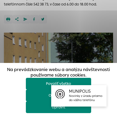
prístup k zabezpečeným oblastiam webovej stránky. Bez
telefónnom čísle 542 38 73, v čase od 6.00 do 18.00 hod.
týchto súborov cookie nemôže web správne fungovať.
Analytické cookies
Analytické cookies pomáhajú prevádzkovateľovi stránok
pochopiť, ako návštevníci stránok stránku používajú, aby
mohol stránky optimalizovať a ponúknuť im lepšiu
skúsenosť. Všetky dáta sa zbierajú anonymne a nie je
možné ich spojiť s konkrétnou osobou.
Povoliť všetko
Na prevádzkovanie webu a analýzu návštevnosti
Uložiť nastavenia
používame súbory cookies.
Povoliť všetko
Viac informácií
MUNIPOLIS
Odmietnuť
Novinky z úradu priamo
do vášho telefónu
Upraviť