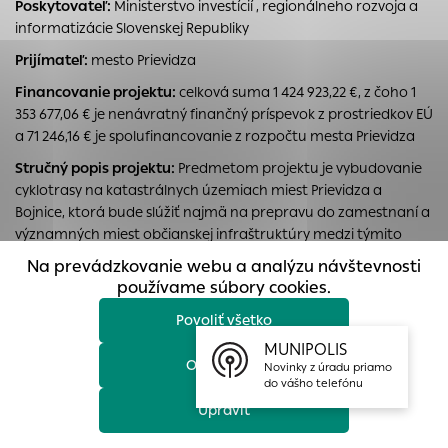
Poskytovateľ:
Ministerstvo investícií , regionálneho rozvoja a
prístup k zabezpečeným oblastiam webovej stránky. Bez
informatizácie Slovenskej Republiky
týchto súborov cookie nemôže web správne fungovať.
Prijímateľ:
mesto Prievidza
Analytické cookies
Financovanie projektu:
celková suma 1 424 923,22 €, z čoho 1
Analytické cookies pomáhajú prevádzkovateľovi stránok
353 677,06 € je nenávratný finančný príspevok z prostriedkov EÚ
pochopiť, ako návštevníci stránok stránku používajú, aby
a 71 246,16 € je spolufinancovanie z rozpočtu mesta Prievidza
mohol stránky optimalizovať a ponúknuť im lepšiu
skúsenosť. Všetky dáta sa zbierajú anonymne a nie je
Stručný popis projektu:
Predmetom projektu je vybudovanie
možné ich spojiť s konkrétnou osobou.
cyklotrasy na katastrálnych územiach miest Prievidza a
Bojnice, ktorá bude slúžiť najmä na prepravu do zamestnaní a
Povoliť všetko
významných miest občianskej infraštruktúry medzi týmito
mestami. Dôjde k vybudovaniu 3 666,4 metrov cyklistických
Na prevádzkovanie webu a analýzu návštevnosti
Uložiť nastavenia
chodníkov a spoločných chodníkov pre cyklistov a peších a k
používame súbory cookies.
vybudovaniu 4 prvkov doplnkovej cyklistickej infraštruktúry –
Povoliť všetko
odpočívadiel – vrátane cyklostojanov a oddychových
Viac informácií
priestorov. Hlavný cieľ projektu je zvýšenie podielu cyklistickej
MUNIPOLIS
Odmietnuť
dopravy na celkovom počte prepravených osôb a celkovej
Novinky z úradu priamo
do vášho telefónu
atraktivity cyklistickej a nemotorovej prepravy v mestách
Prievidza, Bojnice a v blízkom regióne.
Upraviť
Špecifické ciele sa zhodujú s očakávanými výsledkami: