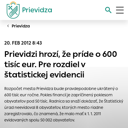
Prievidza
Prievidza
Vyhľadávanie
20. FEB 2012 8:43
Nastavenie cookies
Prievidzi hrozí, že príde o 600
Cookies sú malé súbory, do ktorých webové stránky môžu
tisíc eur. Pre rozdiel v
ukladať informácie o vašej aktivite a preferenciách.
štatistickej evidencii
Používajú sa napríklad k tomu, aby si webový prehliadač
zapamätoval Vaše prihlásenie alebo aby sa uložila Vaša
voľba v tomto okne.
Rozpočet mesta Prievidza bude pravdepodobne ukrátený o
600 tisíc eur ročne. Pokles financií je zapríčinený poklesom
Vyberte úroveň cookies, ktorú chcete povoliť
obyvateľov pod 50 tisíc. Radnica sa snaží dokázať, že Štatistický
Technické cookies
úrad neevidoval 8 obyvateľov, ktorých mesto riadne
Technické súbory cookie sú pre prevádzku nevyhnutné a
zaregistrovalo, čo znamená, že malo mať k 1. 1. 2011
pomáhajú urobiť webové stránky uplatniteľnými tým, že
evidovaných spolu 50 002 obyvateľov.
umožňujú základné funkcie, ako je navigácia na stránke a