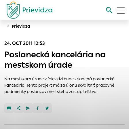
Prievidza
Prievidza
Vyhľadávanie
24. OCT 2011 12:53
Nastavenie cookies
Poslanecká kancelária na
Cookies sú malé súbory, do ktorých webové stránky môžu
mestskom úrade
ukladať informácie o vašej aktivite a preferenciách.
Používajú sa napríklad k tomu, aby si webový prehliadač
Na mestskom úrade v Prievidzi bude zriadená poslanecká
zapamätoval Vaše prihlásenie alebo aby sa uložila Vaša
kancelária. Tento projekt má za úlohu skvalitniť pracovné
voľba v tomto okne.
podmienky poslancov mestského zastupiteľstva.
Vyberte úroveň cookies, ktorú chcete povoliť
Technické cookies
Technické súbory cookie sú pre prevádzku nevyhnutné a
pomáhajú urobiť webové stránky uplatniteľnými tým, že
umožňujú základné funkcie, ako je navigácia na stránke a