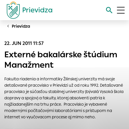
Prievidza
Prievidza
Vyhľadávanie
22. JUN 2011 11:57
Nastavenie cookies
Externé bakalárske štúdium
Cookies sú malé súbory, do ktorých webové stránky môžu
Manažment
ukladať informácie o vašej aktivite a preferenciách.
Používajú sa napríklad k tomu, aby si webový prehliadač
Fakulta riadenia a informatiky Žilinskej univerzity má svoje
zapamätoval Vaše prihlásenie alebo aby sa uložila Vaša
detašované pracovisko v Prievidzi už od roku 1992. Detašované
voľba v tomto okne.
pracovisko je súčasťou stabilnej univerzity (bývalá Vysoká škola
Vyberte úroveň cookies, ktorú chcete povoliť
dopravy a spojov) a fakulty, ktorej absolventi patria k
najžiadanejším na trhu práce. Pracovisko je vybavené
Technické cookies
modernými počítačovými laboratóriami s prístupom na
Technické súbory cookie sú pre prevádzku nevyhnutné a
internet vo vyučovacom procese aj mimo neho.
pomáhajú urobiť webové stránky uplatniteľnými tým, že
umožňujú základné funkcie, ako je navigácia na stránke a