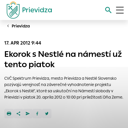
Prievidza
Prievidza
Vyhľadávanie
17. APR 2012 9:44
Nastavenie cookies
Ekorok s Nestlé na námestí už
Cookies sú malé súbory, do ktorých webové stránky môžu
tento piatok
ukladať informácie o vašej aktivite a preferenciách.
Používajú sa napríklad k tomu, aby si webový prehliadač
CVČ Spektrum Prievidza, mesto Prievidza a Nestlé Slovensko
zapamätoval Vaše prihlásenie alebo aby sa uložila Vaša
pozývajú verejnosť na záverečné vyhodnotenie projektu
voľba v tomto okne.
„Ekorok s Nestlé“, ktoré sa uskutoční na Námestí slobody v
Vyberte úroveň cookies, ktorú chcete povoliť
Prievidzi v piatok 20. apríla 2012 o 10:00 pri príležitosti Dňa Zeme.
Technické cookies
Technické súbory cookie sú pre prevádzku nevyhnutné a
pomáhajú urobiť webové stránky uplatniteľnými tým, že
umožňujú základné funkcie, ako je navigácia na stránke a