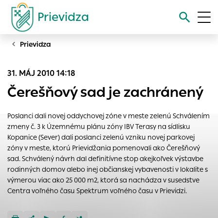
Prievidza
Prievidza
Vyhľadávanie
31. MÁJ 2010 14:18
Nastavenie cookies
Čerešňový sad je zachránený
Cookies sú malé súbory, do ktorých webové stránky môžu
ukladať informácie o vašej aktivite a preferenciách.
Poslanci dali novej oddychovej zóne v meste zelenú Schválením
Používajú sa napríklad k tomu, aby si webový prehliadač
zmeny č. 3 k Územnému plánu zóny IBV Terasy na sídlisku
zapamätoval Vaše prihlásenie alebo aby sa uložila Vaša
Kopanice (Sever) dali poslanci zelenú vzniku novej parkovej
voľba v tomto okne.
zóny v meste, ktorú Prievidžania pomenovali ako Čerešňový
sad. Schválený návrh dal definitívne stop akejkoľvek výstavbe
Vyberte úroveň cookies, ktorú chcete povoliť
rodinných domov alebo inej občianskej vybavenosti v lokalite s
Technické cookies
výmerou viac ako 25 000 m2, ktorá sa nachádza v susedstve
Centra voľného času Spektrum voľného času v Prievidzi.
Technické súbory cookie sú pre prevádzku nevyhnutné a
pomáhajú urobiť webové stránky uplatniteľnými tým, že
umožňujú základné funkcie, ako je navigácia na stránke a