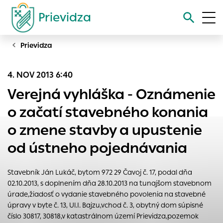
Prievidza
Prievidza
Vyhľadávanie
4. NOV 2013 6:40
Nastavenie cookies
Verejná vyhláška - Oznámenie
Cookies sú malé súbory, do ktorých webové stránky môžu
o začatí stavebného konania
ukladať informácie o vašej aktivite a preferenciách.
o zmene stavby a upustenie
Používajú sa napríklad k tomu, aby si webový prehliadač
zapamätoval Vaše prihlásenie alebo aby sa uložila Vaša
od ústneho pojednávania
voľba v tomto okne.
Vyberte úroveň cookies, ktorú chcete povoliť
Stavebník Ján Lukáč, bytom 972 29 Čavoj č. 17, podal dňa
Technické cookies
02.10.2013, s doplnením dňa 28.10.2013 na tunajšom stavebnom
úrade,žiadosť o vydanie stavebného povolenia na stavebné
Technické súbory cookie sú pre prevádzku nevyhnutné a
úpravy v byte č. 13, Ul.I. Bajzu,vchod č. 3, obytný dom súpisné
pomáhajú urobiť webové stránky uplatniteľnými tým, že
číslo 30817, 30818,v katastrálnom území Prievidza,pozemok
umožňujú základné funkcie, ako je navigácia na stránke a