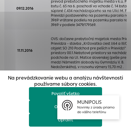
prevod prebytočného majetku mesta v k.ú. Prie
prístup k zabezpečeným oblastiam webovej stránky. Bez
bytu č. 65 na 6. poschodí vo vchode č. 14 byto
09.12.2016
týchto súborov cookie nemôže web správne fungovať.
súpisné č.434 nachádzajúceho sa na Ulici M. Fal
Prievidzi postaveného na pozemku parcela reg.
Analytické cookies
3969 vrátane podielu na pozemku parcela reg. 
3969 v podiele 3479/179569.
Analytické cookies pomáhajú prevádzkovateľovi stránok
pochopiť, ako návštevníci stránok stránku používajú, aby
OVS: dočasne prebytočný majetok mesta Prievid
mohol stránky optimalizovať a ponúknuť im lepšiu
Prievidza – stavba „Križovatka ciest I/64 a III/05
objekt SO 210 Podchod pre peších v Prievidzi“ –
skúsenosť. Všetky dáta sa zbierajú anonymne a nie je
11.11.2016
priestory 00.1.Nebytové priestory sa nachádzaj
možné ich spojiť s konkrétnou osobou.
podchode na Ul. Matice slovenskej (pešie prepo
medzi Námestím slobody ku Gymnáziu V. B.
Nedožerského), v rozsahu výmery 15,70 m2 .
Povoliť všetko
OVS: Prebytočný majetok mesta, nehnuteľnosť v 
Na prevádzkovanie webu a analýzu návštevnosti
Uložiť nastavenia
Prievidza, pozemok vedený na LV č. 1: -parcela 
používame súbory cookies.
11.11.2016
KN č. 8114/9, orná pôda s výmerou 4 596 m2, v ce
nachádzajúci sa v blízkostí letiska, vzletovo – pr
Povoliť všetko
Viac informácií
dráhy.
MUNIPOLIS
OVS: Prebytočný majetok mesta – nehnuteľnosti 
Odmietnuť
Novinky z úradu priamo
Prievidza, stavba (na LV 1 vedená ako budova
do vášho telefónu
zdravotníckeho a sociálneho zariadenia), súpisn
10732 nachádzajúca sa na Ciglianskej ceste v Pri
Upraviť
pozemku parcela registra C KN č. 7841 a poze
11.11.2016
parcela registra C KN č. 7841, zastavané plochy