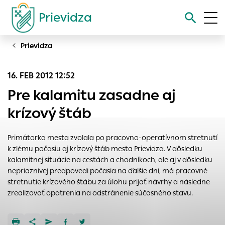
Prievidza
Prievidza
Vyhľadávanie
16. FEB 2012 12:52
Nastavenie cookies
Pre kalamitu zasadne aj
Cookies sú malé súbory, do ktorých webové stránky môžu
krízový štáb
ukladať informácie o vašej aktivite a preferenciách.
Používajú sa napríklad k tomu, aby si webový prehliadač
Primátorka mesta zvolala po pracovno-operatívnom stretnutí
zapamätoval Vaše prihlásenie alebo aby sa uložila Vaša
k zlému počasiu aj krízový štáb mesta Prievidza. V dôsledku
voľba v tomto okne.
kalamitnej situácie na cestách a chodníkoch, ale aj v dôsledku
Vyberte úroveň cookies, ktorú chcete povoliť
nepriaznivej predpovedi počasia na ďalšie dni, má pracovné
stretnutie krízového štábu za úlohu prijať návrhy a následne
Technické cookies
zrealizovať opatrenia na odstránenie súčasného stavu.
Technické súbory cookie sú pre prevádzku nevyhnutné a
pomáhajú urobiť webové stránky uplatniteľnými tým, že
umožňujú základné funkcie, ako je navigácia na stránke a