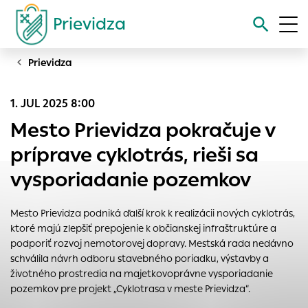
Prievidza
Prievidza
Vyhľadávanie
1. JUL 2025 8:00
Nastavenie cookies
Mesto Prievidza pokračuje v
Cookies sú malé súbory, do ktorých webové stránky môžu
príprave cyklotrás, rieši sa
ukladať informácie o vašej aktivite a preferenciách.
vysporiadanie pozemkov
Používajú sa napríklad k tomu, aby si webový prehliadač
zapamätoval Vaše prihlásenie alebo aby sa uložila Vaša
voľba v tomto okne.
Mesto Prievidza podniká ďalší krok k realizácii nových cyklotrás,
ktoré majú zlepšiť prepojenie k občianskej infraštruktúre a
Vyberte úroveň cookies, ktorú chcete povoliť
podporiť rozvoj nemotorovej dopravy. Mestská rada nedávno
Technické cookies
schválila návrh odboru stavebného poriadku, výstavby a
Technické súbory cookie sú pre prevádzku nevyhnutné a
životného prostredia na majetkovoprávne vysporiadanie
pomáhajú urobiť webové stránky uplatniteľnými tým, že
pozemkov pre projekt „Cyklotrasa v meste Prievidza“.
umožňujú základné funkcie, ako je navigácia na stránke a