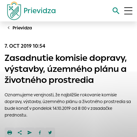
Prievidza
Prievidza
Vyhľadávanie
7. OCT 2019 10:54
Nastavenie cookies
Zasadnutie komisie dopravy,
Cookies sú malé súbory, do ktorých webové stránky môžu
výstavby, územného plánu a
ukladať informácie o vašej aktivite a preferenciách.
životného prostredia
Používajú sa napríklad k tomu, aby si webový prehliadač
zapamätoval Vaše prihlásenie alebo aby sa uložila Vaša
voľba v tomto okne.
Oznamujeme verejnosti, že najbližšie rokovanie komisie
dopravy, výstavby, územného plánu a životného prostredia sa
Vyberte úroveň cookies, ktorú chcete povoliť
bude konať v pondelok 14.10.2019 od 8:00 v zasadačke
Technické cookies
prednostu.
Technické súbory cookie sú pre prevádzku nevyhnutné a
pomáhajú urobiť webové stránky uplatniteľnými tým, že
umožňujú základné funkcie, ako je navigácia na stránke a