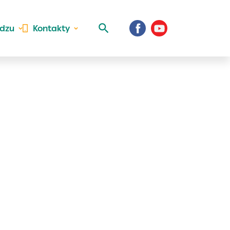
idzu
Kontakty
 aktivite a
al Vaše prihlásenie