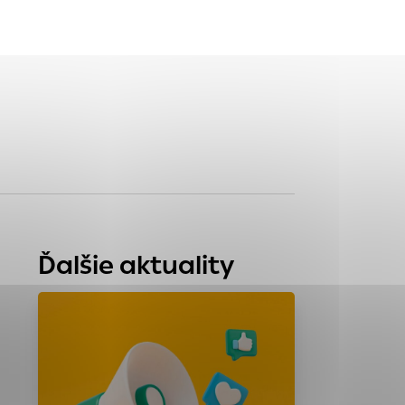
tránky uplatniteľnými
zpečeným oblastiam
stránok stránku
 dáta sa zbierajú
Ďalšie aktuality