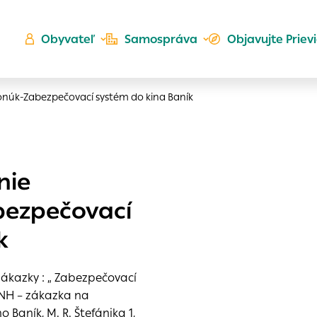
Obyvateľ
Samospráva
Objavujte Priev
onúk-Zabezpečovací systém do kina Baník
Ú
nie
ta
kého
bezpečovací
es
Zlatá
k
er
do ktorých webové stránky môžu ukladať informácie o vašej
 sa napríklad k tomu, aby si webový prehliadač zapamätov
zákazky : „ Zabezpečovací
a voľba v tomto okne.
 ZNH – zákazka na
h
 Baník, M. R. Štefánika 1,