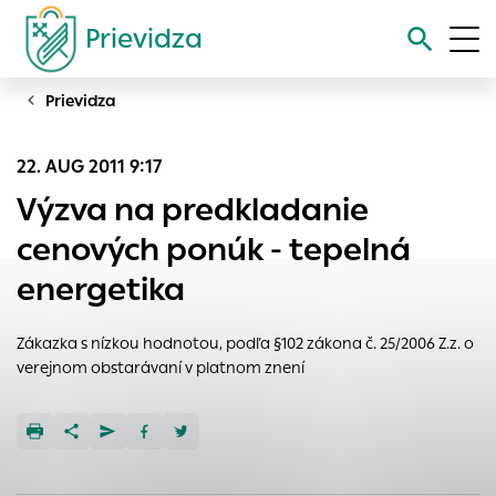
Prievidza
Prievidza
Vyhľadávanie
22. AUG 2011 9:17
Nastavenie cookies
Výzva na predkladanie
Cookies sú malé súbory, do ktorých webové stránky môžu
cenových ponúk - tepelná
ukladať informácie o vašej aktivite a preferenciách.
energetika
Používajú sa napríklad k tomu, aby si webový prehliadač
zapamätoval Vaše prihlásenie alebo aby sa uložila Vaša
voľba v tomto okne.
Zákazka s nízkou hodnotou, podľa §102 zákona č. 25/2006 Z.z. o
verejnom obstarávaní v platnom znení
Vyberte úroveň cookies, ktorú chcete povoliť
Technické cookies
Technické súbory cookie sú pre prevádzku nevyhnutné a
pomáhajú urobiť webové stránky uplatniteľnými tým, že
umožňujú základné funkcie, ako je navigácia na stránke a