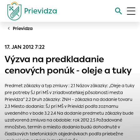
Prievidza
Prievidza
Vyhľadávanie
17. JAN 2012 7:22
Nastavenie cookies
Výzva na predkladanie
Cookies sú malé súbory, do ktorých webové stránky môžu
cenových ponúk - oleje a tuky
ukladať informácie o vašej aktivite a preferenciách.
Používajú sa napríklad k tomu, aby si webový prehliadač
Predmet zákazky a typ zmluvy : 2.1 Názov zákazky: „Oleje a tuky
zapamätoval Vaše prihlásenie alebo aby sa uložila Vaša
pre potreby ŠJ pri MŠ v zriaďovateľskej pôsobnosti mesta
voľba v tomto okne.
Prievidza“ 2.2 Druh zákazky: ZNH – zákazka na dodanie tovaru
Vyberte úroveň cookies, ktorú chcete povoliť
2.3 Miesto dodania: ŠJ pri MŠ v Prievidzi podľa zoznamu
uvedeného v bode 3.2 2.4 Na dodanie predmetu zákazky bude
Technické cookies
uzatvorená zmluva na obdobie: rok 2012 2.5 Požadované
Technické súbory cookie sú pre prevádzku nevyhnutné a
množstvo, termín a miesto dodania budú dohodnuté v
pomáhajú urobiť webové stránky uplatniteľnými tým, že
čiastkových telefonických objednávkach podľa priebežne
umožňujú základné funkcie, ako je navigácia na stránke a