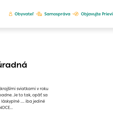
Obyvateľ
Samospráva
Objavujte Priev
Ú
 úradná
ta
kého
es
Zlatá
krajšími sviatkami v roku
er
do ktorých webové stránky môžu ukladať informácie o vašej
adne. Je to tak, opäť sa
 sa napríklad k tomu, aby si webový prehliadač zapamätov
láskyplné .... iba jediné
a voľba v tomto okne.
NOCE...
h