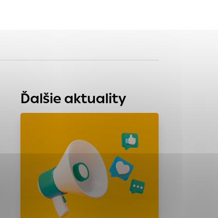
tránky uplatniteľnými
zpečeným oblastiam
Ďalšie aktuality
stránok stránku
 dáta sa zbierajú