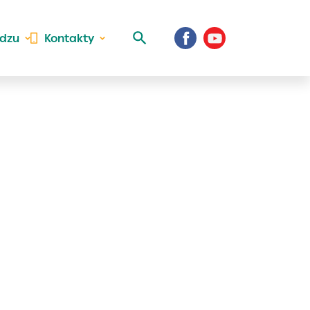
idzu
Kontakty
 aktivite a
al Vaše prihlásenie