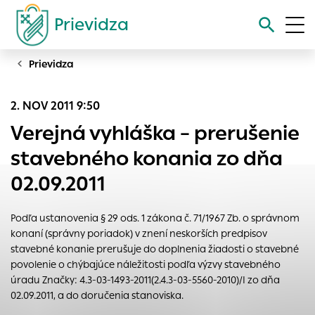
Prievidza
Prievidza
Vyhľadávanie
2. NOV 2011 9:50
Nastavenie cookies
Verejná vyhláška – prerušenie
Cookies sú malé súbory, do ktorých webové stránky môžu
stavebného konania zo dňa
ukladať informácie o vašej aktivite a preferenciách.
02.09.2011
Používajú sa napríklad k tomu, aby si webový prehliadač
zapamätoval Vaše prihlásenie alebo aby sa uložila Vaša
voľba v tomto okne.
Podľa ustanovenia § 29 ods. 1 zákona č. 71/1967 Zb. o správnom
konaní (správny poriadok) v znení neskorších predpisov
Vyberte úroveň cookies, ktorú chcete povoliť
stavebné konanie prerušuje do doplnenia žiadosti o stavebné
Technické cookies
povolenie o chýbajúce náležitosti podľa výzvy stavebného
Technické súbory cookie sú pre prevádzku nevyhnutné a
úradu Značky: 4.3-03-1493-2011(2.4.3-03-5560-2010)/I zo dňa
pomáhajú urobiť webové stránky uplatniteľnými tým, že
02.09.2011, a do doručenia stanoviska.
umožňujú základné funkcie, ako je navigácia na stránke a