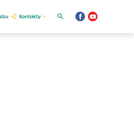
idzu
Kontakty
 aktivite a
al Vaše prihlásenie