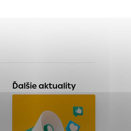
tránky uplatniteľnými
zpečeným oblastiam
stránok stránku
 dáta sa zbierajú
Ďalšie aktuality