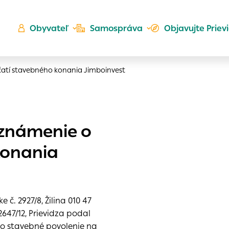
Obyvateľ
Samospráva
Objavujte Priev
čatí stavebného konania Jimboinvest
Ú
oznámenie o
ta
kého
konania
es
Zlatá
er
do ktorých webové stránky môžu ukladať informácie o vašej
 sa napríklad k tomu, aby si webový prehliadač zapamätov
e č. 2927/8, Žilina 010 47
a voľba v tomto okne.
647/12, Prievidza podal
h
 o stavebné povolenie na