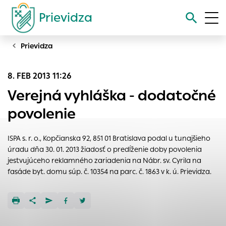
Prievidza
Prievidza
Vyhľadávanie
8. FEB 2013 11:26
Nastavenie cookies
Verejná vyhláška - dodatočné
Cookies sú malé súbory, do ktorých webové stránky môžu
povolenie
ukladať informácie o vašej aktivite a preferenciách.
Používajú sa napríklad k tomu, aby si webový prehliadač
ISPA s. r. o., Kopčianska 92, 851 01 Bratislava podal u tunajšieho
zapamätoval Vaše prihlásenie alebo aby sa uložila Vaša
úradu dňa 30. 01. 2013 žiadosť o predĺženie doby povolenia
voľba v tomto okne.
jestvujúceho reklamného zariadenia na Nábr. sv. Cyrila na
Vyberte úroveň cookies, ktorú chcete povoliť
fasáde byt. domu súp. č. 10354 na parc. č. 1863 v k. ú. Prievidza.
Technické cookies
Technické súbory cookie sú pre prevádzku nevyhnutné a
pomáhajú urobiť webové stránky uplatniteľnými tým, že
umožňujú základné funkcie, ako je navigácia na stránke a