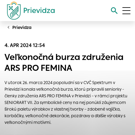
Prievidza
Prievidza
Vyhľadávanie
4. APR 2024 12:54
Nastavenie cookies
Veľkonočná burza združenia
Cookies sú malé súbory, do ktorých webové stránky môžu
ARS PRO FEMINA
ukladať informácie o vašej aktivite a preferenciách.
Používajú sa napríklad k tomu, aby si webový prehliadač
V utorok 26. marca 2024 popoludní sa v CVČ Spektrum v
zapamätoval Vaše prihlásenie alebo aby sa uložila Vaša
Prievidzi konala veľkonočná burza, ktorú pripravili seniorky -
voľba v tomto okne.
členky združenia ARS PRO FEMINA v Prievidzi – v rámci projektu
Vyberte úroveň cookies, ktorú chcete povoliť
SENIORART VII. Za symbolické ceny na nej ponúkli záujemcom
širokú paletu výrobkov z vlastnej tvorby – zdobené vajíčka,
Technické cookies
korbáčiky, veľkonočné dekorácie, pozdravy a ďalšie výrobky s
Technické súbory cookie sú pre prevádzku nevyhnutné a
veľkonočnými motívmi.
pomáhajú urobiť webové stránky uplatniteľnými tým, že
umožňujú základné funkcie, ako je navigácia na stránke a