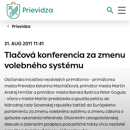
Prievidza
Prievidza
Vyhľadávanie
31. AUG 2011 11:41
Nastavenie cookies
Tlačová konferencia za zmenu
Cookies sú malé súbory, do ktorých webové stránky môžu
volebného systému
ukladať informácie o vašej aktivite a preferenciách.
Používajú sa napríklad k tomu, aby si webový prehliadač
Občianska iniciatíva nezávislých primátorov - primátorka
zapamätoval Vaše prihlásenie alebo aby sa uložila Vaša
mesta Prievidza Katarína Macháčková, primátor mesta Martin
voľba v tomto okne.
Andrej Hrnčiar a primátor mesta Banská Bystrica Peter Gogula
Vyberte úroveň cookies, ktorú chcete povoliť
- včera v meste Martin predstavila a spustila petíciu do
Národnej rady Slovenskej republiky taktiež do Európskeho
Technické cookies
parlamentu za zmenu volebného systému a zmenu zákona o
Technické súbory cookie sú pre prevádzku nevyhnutné a
spôsobe vykonania referenda. Otvorením celospoločenskej
pomáhajú urobiť webové stránky uplatniteľnými tým, že
diskusie a zbieraním podpisov pod petičné hárky chcú nezávislí
umožňujú základné funkcie, ako je navigácia na stránke a