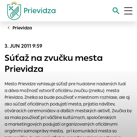
Prievidza
Prievidza
Vyhľadávanie
3. JUN 2011 9:59
Nastavenie cookies
Súťaž na zvučku mesta
Cookies sú malé súbory, do ktorých webové stránky môžu
Prievidza
ukladať informácie o vašej aktivite a preferenciách.
Používajú sa napríklad k tomu, aby si webový prehliadač
Mesto Prievidze vyhlasuje súťaž pre hudobne nadaných ľudí
zapamätoval Vaše prihlásenie alebo aby sa uložila Vaša
a dáva možnosť vytvoriť oficiálnu zvučku (znelku) mesta
voľba v tomto okne.
Prievidza. Znelka sa bude používať v miestnom rozhlase, ale aj
Vyberte úroveň cookies, ktorú chcete povoliť
ako súčasť oficiálnych podujatí mesta, prijatia návštev,
otváracích ceremoniálov a ďalších mestských aktivít. Zvučka by
Technické cookies
sa mala používať pri väčšine kultúrnych, spoločenských
Technické súbory cookie sú pre prevádzku nevyhnutné a
a marketingových podujatí organizovaných oficiálnymi
pomáhajú urobiť webové stránky uplatniteľnými tým, že
orgánmi samosprávy mesta, pri komunikácii mesta so
umožňujú základné funkcie, ako je navigácia na stránke a