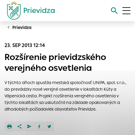
Prievidza
Prievidza
Vyhľadávanie
23. SEP 2013 12:14
Nastavenie cookies
Rozšírenie prievidzského
Cookies sú malé súbory, do ktorých webové stránky môžu
verejného osvetlenia
ukladať informácie o vašej aktivite a preferenciách.
Používajú sa napríklad k tomu, aby si webový prehliadač
V týchto dňoch spustila mestská spoločnosť UNIPA, spol. s r.o.,
zapamätoval Vaše prihlásenie alebo aby sa uložila Vaša
do prevádzky nové verejné osvetlenie v lokalitách Kúty a
voľba v tomto okne.
Vápenická cesta. Projekt rozšírenia verejného osvetlenia v
Vyberte úroveň cookies, ktorú chcete povoliť
týchto lokalitách sa uskutočnil na základe opakovaných a
dlhodobých požiadaviek obyvateľov Prievidze.
Technické cookies
Technické súbory cookie sú pre prevádzku nevyhnutné a
pomáhajú urobiť webové stránky uplatniteľnými tým, že
umožňujú základné funkcie, ako je navigácia na stránke a