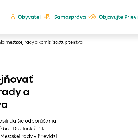
Obyvateľ
Samospráva
Objavujte Priev
a mestskej rady a komisií zastupiteľstva
Ú
ejňovať
ta
kého
rady a
es
Zlatá
va
er
do ktorých webové stránky môžu ukladať informácie o vašej
 sa napríklad k tomu, aby si webový prehliadač zapamätov
sili ďalšie odporúčania
a voľba v tomto okne.
boli Doplnok č. 1 k
h
Mestskej rady v Prievidzi