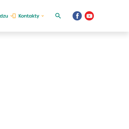
idzu
Kontakty
 aktivite a
al Vaše prihlásenie