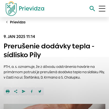
Prievidza
Prievidza
Vyhľadávanie
9. JAN 2025 11:14
Nastavenie cookies
Prerušenie dodávky tepla -
Cookies sú malé súbory, do ktorých webové stránky môžu
sídlisko Píly
ukladať informácie o vašej aktivite a preferenciách.
Používajú sa napríklad k tomu, aby si webový prehliadač
PTH, a. s. oznamuje, že z dôvodu odstránenia havárie na
zapamätoval Vaše prihlásenie alebo aby sa uložila Vaša
primárnom potrubí je prerušená dodávka tepla na sídlisku Píly,
voľba v tomto okne.
v časti na ul. Štefánika, D. Krmana a S. Chalupku.
Vyberte úroveň cookies, ktorú chcete povoliť
Technické cookies
Technické súbory cookie sú pre prevádzku nevyhnutné a
pomáhajú urobiť webové stránky uplatniteľnými tým, že
umožňujú základné funkcie, ako je navigácia na stránke a