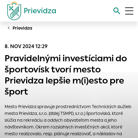
Prievidza
Prievidza
Vyhľadávanie
8. NOV 2024 12:29
Nastavenie cookies
Pravidelnými investíciami do
Cookies sú malé súbory, do ktorých webové stránky môžu
športovísk tvorí mesto
ukladať informácie o vašej aktivite a preferenciách.
Prievidza lepšie m(i)esto pre
Používajú sa napríklad k tomu, aby si webový prehliadač
zapamätoval Vaše prihlásenie alebo aby sa uložila Vaša
šport
voľba v tomto okne.
Vyberte úroveň cookies, ktorú chcete povoliť
Mesto Prievidza spravuje prostredníctvom Technických služieb
Technické cookies
mesta Prievidza, s.r.o. (ďalej TSMPD, s.r.o.) športoviská, ktoré
slúžia na rekreáciu a oddych obyvateľom mesta a jeho
Technické súbory cookie sú pre prevádzku nevyhnutné a
návštevníkom. Okrem rozsiahlych investičných akcií, ktoré
pomáhajú urobiť webové stránky uplatniteľnými tým, že
mesto realizovalo, resp. plánuje realizovať, a nákladov na
umožňujú základné funkcie, ako je navigácia na stránke a