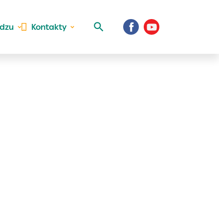
idzu
Kontakty
 aktivite a
al Vaše prihlásenie