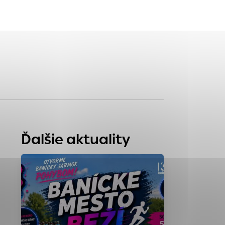
tránky uplatniteľnými
zpečeným oblastiam
stránok stránku
 dáta sa zbierajú
Ďalšie aktuality