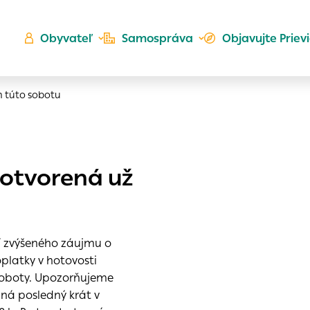
Obyvateľ
Samospráva
Objavujte Priev
n túto sobotu
Ú
otvorená už
ta
kého
es
Zlatá
 zvýšeného záujmu o
er
do ktorých webové stránky môžu ukladať informácie o vašej
latky v hotovosti
 sa napríklad k tomu, aby si webový prehliadač zapamätov
 soboty. Upozorňujeme
a voľba v tomto okne.
ná posledný krát v
h