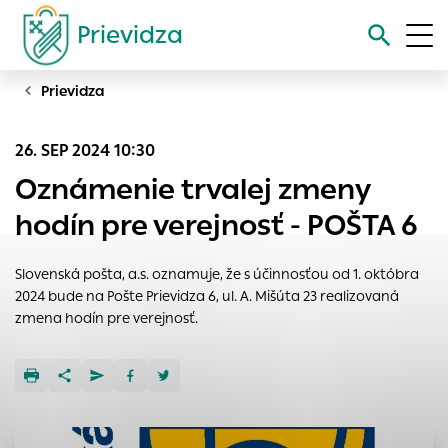
Prievidza
Prievidza
Vyhľadávanie
26. SEP 2024 10:30
Nastavenie cookies
Oznámenie trvalej zmeny
Cookies sú malé súbory, do ktorých webové stránky môžu
hodín pre verejnosť - POŠTA 6
ukladať informácie o vašej aktivite a preferenciách.
Používajú sa napríklad k tomu, aby si webový prehliadač
Slovenská pošta, a.s. oznamuje, že s účinnosťou od 1. októbra
zapamätoval Vaše prihlásenie alebo aby sa uložila Vaša
2024 bude na Pošte Prievidza 6, ul. A. Mišúta 23 realizovaná
voľba v tomto okne.
zmena hodín pre verejnosť.
Vyberte úroveň cookies, ktorú chcete povoliť
Technické cookies
Technické súbory cookie sú pre prevádzku nevyhnutné a
pomáhajú urobiť webové stránky uplatniteľnými tým, že
umožňujú základné funkcie, ako je navigácia na stránke a