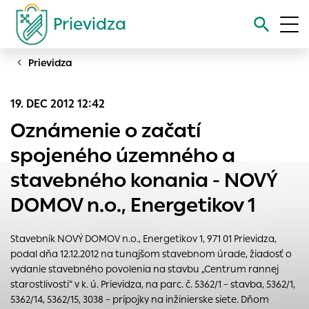
Prievidza
Prievidza
Vyhľadávanie
19. DEC 2012 12:42
Nastavenie cookies
Oznámenie o začatí
Cookies sú malé súbory, do ktorých webové stránky môžu
spojeného územného a
ukladať informácie o vašej aktivite a preferenciách.
stavebného konania - NOVÝ
Používajú sa napríklad k tomu, aby si webový prehliadač
zapamätoval Vaše prihlásenie alebo aby sa uložila Vaša
DOMOV n.o., Energetikov 1
voľba v tomto okne.
Vyberte úroveň cookies, ktorú chcete povoliť
Stavebník NOVÝ DOMOV n.o., Energetikov 1, 971 01 Prievidza,
Technické cookies
podal dňa 12.12.2012 na tunajšom stavebnom úrade, žiadosť o
vydanie stavebného povolenia na stavbu „Centrum rannej
Technické súbory cookie sú pre prevádzku nevyhnutné a
starostlivosti“ v k. ú. Prievidza, na parc. č. 5362/1 – stavba, 5362/1,
pomáhajú urobiť webové stránky uplatniteľnými tým, že
5362/14, 5362/15, 3038 – prípojky na inžinierske siete. Dňom
umožňujú základné funkcie, ako je navigácia na stránke a