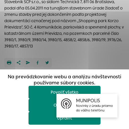
Stavebník SCP s.r.o., so sídlom Technická 7, 811 06 Bratislava,
prístup k zabezpečeným oblastiam webovej stránky. Bez
podal dňa 05.04.2011 na tunajšom stavebnom úrade žiadosť o
týchto súborov cookie nemôže web správne fungovať.
zmenu stavby pred jej dokončením podľa projektovej
Analytické cookies
dokumentáci označenej pod názvom „Shopping park Korzo
Prievidza“, SO č. 4 Komunikácie, parkoviská a spevnené plochy, v
Analytické cookies pomáhajú prevádzkovateľovi stránok
katastrálnom území Prievidza, na pozemkoch parcelné číslo
pochopiť, ako návštevníci stránok stránku používajú, aby
3980/1, 3980/9, 3980/14, 3980/15, 4858/2, 4858/6, 3980/19, 3976/26,
mohol stránky optimalizovať a ponúknuť im lepšiu
3980/17, 4857/13
skúsenosť. Všetky dáta sa zbierajú anonymne a nie je
možné ich spojiť s konkrétnou osobou.
Povoliť všetko
Na prevádzkovanie webu a analýzu návštevnosti
Uložiť nastavenia
používame súbory cookies.
Povoliť všetko
Viac informácií
MUNIPOLIS
Odmietnuť
Novinky z úradu priamo
do vášho telefónu
Ďalšie aktuality
Upraviť