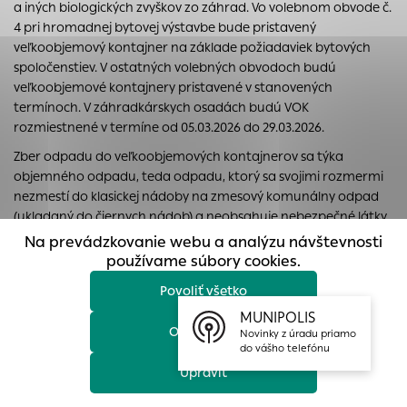
a iných biologických zvyškov zo záhrad. Vo volebnom obvode č.
prístup k zabezpečeným oblastiam webovej stránky. Bez
4 pri hromadnej bytovej výstavbe bude pristavený
týchto súborov cookie nemôže web správne fungovať.
veľkoobjemový kontajner na základe požiadaviek bytových
Analytické cookies
spoločenstiev. V ostatných volebných obvodoch budú
veľkoobjemové kontajnery pristavené v stanovených
Analytické cookies pomáhajú prevádzkovateľovi stránok
termínoch. V záhradkárskych osadách budú VOK
pochopiť, ako návštevníci stránok stránku používajú, aby
rozmiestnené v termíne od 05.03.2026 do 29.03.2026.
mohol stránky optimalizovať a ponúknuť im lepšiu
skúsenosť. Všetky dáta sa zbierajú anonymne a nie je
Zber odpadu do veľkoobjemových kontajnerov sa týka
možné ich spojiť s konkrétnou osobou.
objemného odpadu, teda odpadu, ktorý sa svojimi rozmermi
nezmestí do klasickej nádoby na zmesový komunálny odpad
Povoliť všetko
(ukladaný do čiernych nádob) a neobsahuje nebezpečné látky.
Na prevádzkovanie webu a analýzu návštevnosti
Objemný odpad je napríklad starý nábytok (v rozloženom
Uložiť nastavenia
používame súbory cookies.
stave), koberce a podobne.
Povoliť všetko
Viac informácií
Do veľkoobjemových kontajnerov nepatrí a objemným
odpadom nie je drobný stavebný odpad (tehly, obkladačky,
MUNIPOLIS
Odmietnuť
betóny a pod.), biologicky rozložiteľný odpad (konáre,
Novinky z úradu priamo
do vášho telefónu
pozberové zvyšky rastlín, piliny, lístie, tráva, zvyšky ovocia a
Upraviť
zeleniny), nebezpečný odpad (odpad s obsahom škodlivých
látok), elektroodpad (práčky) a pneumatiky (odovzdávajú sa